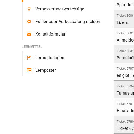
Spende 
Verbesserungsvorschläge
Ticket 690
Fehler oder Verbesserung melden
Lizenz
Ticket 688
Kontaktformular
Anmelded
LERNMITTEL
Ticket 683
Lernunterlagen
Schreibü
Ticket 679
Lernposter
es gibt 
Ticket 679
Tamas u
Ticket 678
Emailadre
Ticket 678
Ticket 67