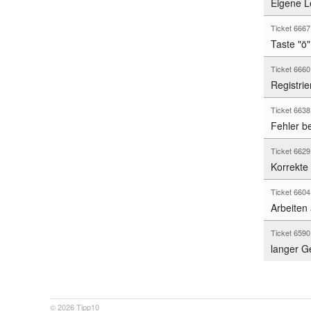
Eigene Le
Ticket 666
Taste "ö"
Ticket 666
Registri
Ticket 663
Fehler be
Ticket 662
Korrekte 
Ticket 660
Arbeiten
Ticket 659
langer G
© 2026
Tipp10