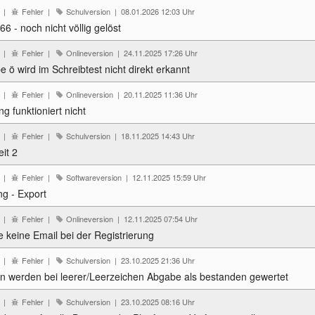
6 |
Fehler |
Schulversion | 08.01.2026 12:03 Uhr
66 - noch nicht völlig gelöst
7 |
Fehler |
Onlineversion | 24.11.2025 17:26 Uhr
 ö wird im Schreibtest nicht direkt erkannt
9 |
Fehler |
Onlineversion | 20.11.2025 11:36 Uhr
 funktioniert nicht
4 |
Fehler |
Schulversion | 18.11.2025 14:43 Uhr
it 2
8 |
Fehler |
Softwareversion | 12.11.2025 15:59 Uhr
ng - Export
6 |
Fehler |
Onlineversion | 12.11.2025 07:54 Uhr
keine Email bei der Registrierung
8 |
Fehler |
Schulversion | 23.10.2025 21:36 Uhr
n werden bei leerer/Leerzeichen Abgabe als bestanden gewertet
6 |
Fehler |
Schulversion | 23.10.2025 08:16 Uhr