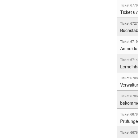
Ticket 677
Ticket 67
Ticket 672
Buchstabe
Ticket 671
Anmeldung
Ticket 671
Lerneinhe
Ticket 670
Verwaltu
Ticket 670
bekomme 
Ticket 667
Prüfunge
Ticket 667