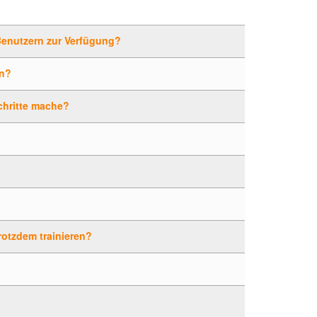
Benutzern zur Verfügung?
rn?
chritte mache?
trotzdem trainieren?