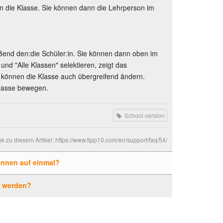
ann die Klasse. Sie können dann die Lehrperson im
ießend den:die Schüler:in. Sie können dann oben im
nd "Alle Klassen" selektieren, zeigt das
e können die Klasse auch übergreifend ändern.
Klasse bewegen.
School version
nk zu diesem Artikel:
https://www.tipp10.com/en/support/faq/54/
innen auf einmal?
t werden?