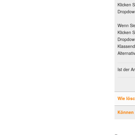
Klicken S
Dropdow
Wenn Sie
Klicken S
Dropdown
Klassend
Alternat
Ist der 
Wie lös
Können g