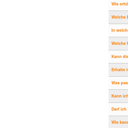
Wie erhö
Welche 
In welc
Welche U
Kann die
Erhalte 
Was pass
Kann ich
Darf ich
Wie kan