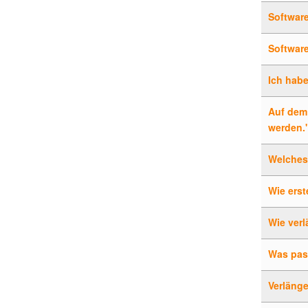
Software
Softwar
Ich hab
Auf dem 
werden.
Welches
Wie erst
Wie verl
Was pass
Verlänge