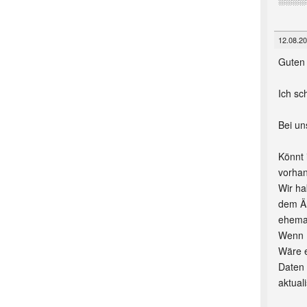
12.08.20
Guten
Ich sc
Bei un
Könnt 
vorhan
Wir ha
dem Än
ehemal
Wenn I
Wäre e
Daten 
aktual