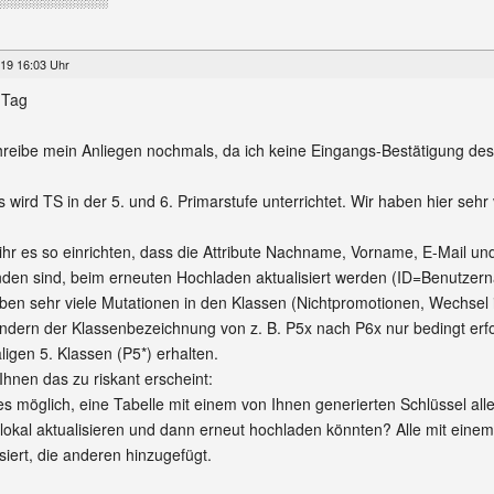
19 16:03 Uhr
 Tag
hreibe mein Anliegen nochmals, da ich keine Eingangs-Bestätigung des
s wird TS in der 5. und 6. Primarstufe unterrichtet. Wir haben hier sehr
ihr es so einrichten, dass die Attribute Nachname, Vorname, E-Mail und
den sind, beim erneuten Hochladen aktualisiert werden (ID=Benutzer
ben sehr viele Mutationen in den Klassen (Nichtpromotionen, Wechsel 
dern der Klassenbezeichnung von z. B. P5x nach P6x nur bedingt erfo
igen 5. Klassen (P5*) erhalten.
hnen das zu riskant erscheint:
s möglich, eine Tabelle mit einem von Ihnen generierten Schlüssel alle
lokal aktualisieren und dann erneut hochladen könnten? Alle mit ein
isiert, die anderen hinzugefügt.