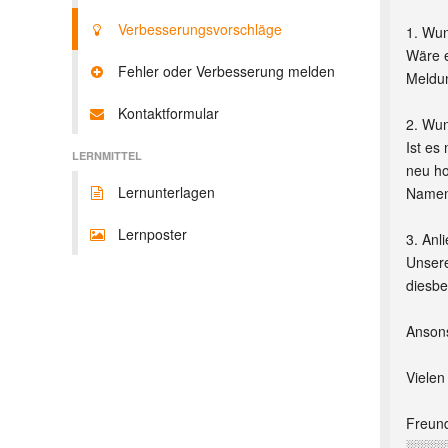
Verbesserungsvorschläge
1. Wu
Wäre e
Fehler oder Verbesserung melden
Meldun
Kontaktformular
2. Wu
Ist es
LERNMITTEL
neu ho
Lernunterlagen
Namen 
Lernposter
3. Anl
Unsere
diesbe
Ansons
Vielen
Freund
░░░░