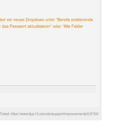
 über ein neues Dropdown unter "Bereits existierende
 das Passwort aktualisieren" oder "Alle Felder
Ticket:
https://www.tipp10.com/de/support/improvements/0/3755/