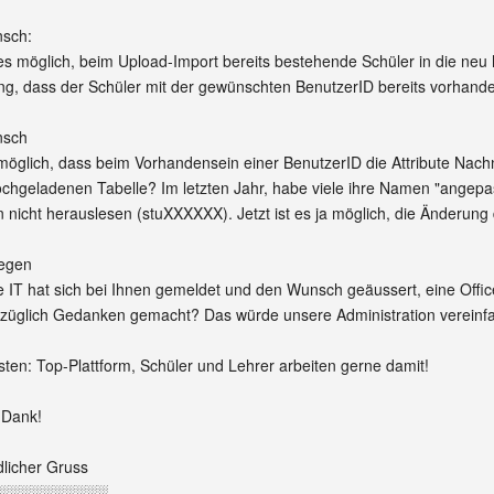
nsch:
s möglich, beim Upload-Import bereits bestehende Schüler in die neu
g, dass der Schüler mit der gewünschten BenutzerID bereits vorhanden
nsch
 möglich, dass beim Vorhandensein einer BenutzerID die Attribute Nac
chgeladenen Tabelle? Im letzten Jahr, habe viele ihre Namen "angepa
nicht herauslesen (stuXXXXXX). Jetzt ist es ja möglich, die Änderun
iegen
 IT hat sich bei Ihnen gemeldet und den Wunsch geäussert, eine Offi
züglich Gedanken gemacht? Das würde unsere Administration vereinfa
ten: Top-Plattform, Schüler und Lehrer arbeiten gerne damit!
 Dank!
licher Gruss
░░░░░░░░░░