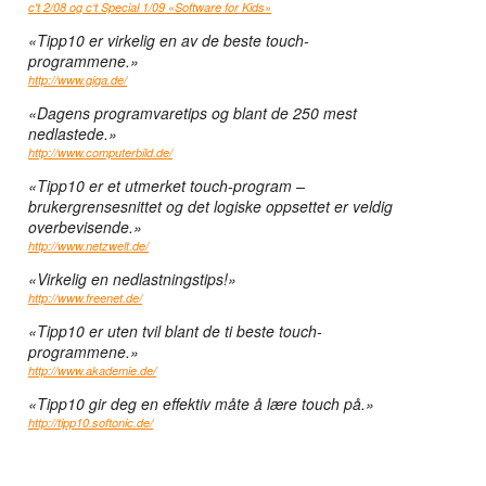
c't 2/08 og c‘t Special 1/09 «Software for Kids»
«Tipp10 er virkelig en av de beste touch-
programmene.»
http://www.giga.de/
«Dagens programvaretips og blant de 250 mest
nedlastede.»
http://www.computerbild.de/
«Tipp10 er et utmerket touch-program –
brukergrensesnittet og det logiske oppsettet er veldig
overbevisende.»
http://www.netzwelt.de/
«Virkelig en nedlastningstips!»
http://www.freenet.de/
«Tipp10 er uten tvil blant de ti beste touch-
programmene.»
http://www.akademie.de/
«Tipp10 gir deg en effektiv måte å lære touch på.»
http://tipp10.softonic.de/