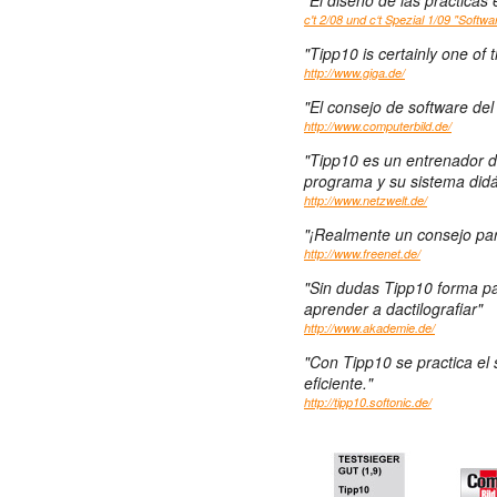
"El diseño de las practica
c't 2/08 und c‘t Spezial 1/09 "Softwa
"Tipp10 is certainly one of t
http://www.giga.de/
"El consejo de software de
http://www.computerbild.de/
"Tipp10 es un entrenador de 
programa y su sistema did
http://www.netzwelt.de/
"¡Realmente un consejo par
http://www.freenet.de/
"Sin dudas Tipp10 forma pa
aprender a dactilografiar"
http://www.akademie.de/
"Con Tipp10 se practica el
eficiente."
http://tipp10.softonic.de/