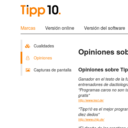
Marcas
Versión online
Versión del software
Cualidades
Opiniones sob
Opiniones
Opiniones sobre Ti
Capturas de pantalla
Ganador en el testo de la 
entrenadores de dactiologr
"Programas caros no son ta
gratis"
http://www.test.de/
"Tipp10 es el mejor progra
diez dedos"
http://www.chip.de/