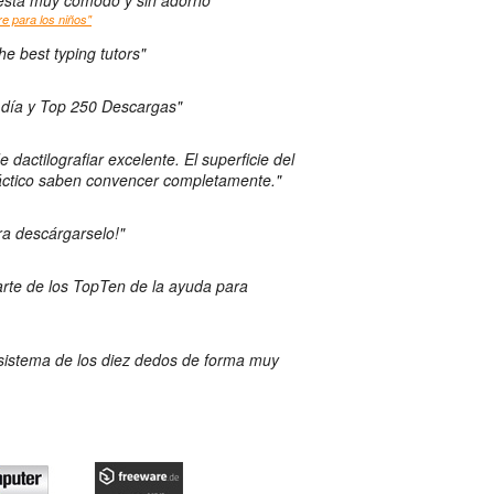
s está muy cómodo y sin adorno"
re para los niños"
he best typing tutors"
l día y Top 250 Descargas"
dactilografiar excelente. El superficie del
áctico saben convencer completamente."
a descárgarselo!"
rte de los TopTen de la ayuda para
 sistema de los diez dedos de forma muy