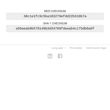
MD5 CHECKSUM
38c1e1fc9c5ba183279efdd22b318b7a
SHA-1 CHECKSUM
a50aeab9b579149b3d34789fdeeab4c175db6a0f
Language
Privacidad
Información legal